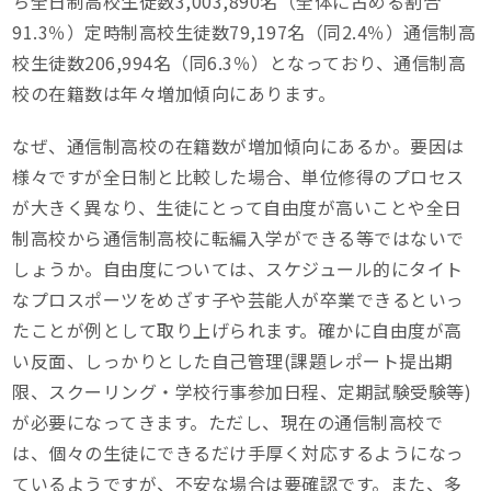
ち全日制高校生徒数3,003,890名（全体に占める割合
91.3％）定時制高校生徒数79,197名（同2.4％）通信制高
校生徒数206,994名（同6.3％）となっており、通信制高
校の在籍数は年々増加傾向にあります。
なぜ、通信制高校の在籍数が増加傾向にあるか。要因は
様々ですが全日制と比較した場合、単位修得のプロセス
が大きく異なり、生徒にとって自由度が高いことや全日
制高校から通信制高校に転編入学ができる等ではないで
しょうか。自由度については、スケジュール的にタイト
なプロスポーツをめざす子や芸能人が卒業できるといっ
たことが例として取り上げられます。確かに自由度が高
い反面、しっかりとした自己管理(課題レポート提出期
限、スクーリング・学校行事参加日程、定期試験受験等)
が必要になってきます。ただし、現在の通信制高校で
は、個々の生徒にできるだけ手厚く対応するようになっ
ているようですが、不安な場合は要確認です。また、多