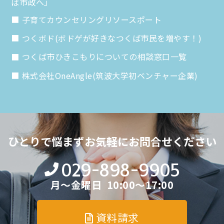
ば市政へ」
子育てカウンセリングリソースポート
つくボド(ボドゲが好きなつくば市民を増やす！)
つくば市ひきこもりについての相談窓口一覧
株式会社OneAngle(筑波大学初ベンチャー企業)
ひとりで悩まず
お気軽にお問合せください
029-898-9905
月～金曜日 10:00～17:00
資料請求