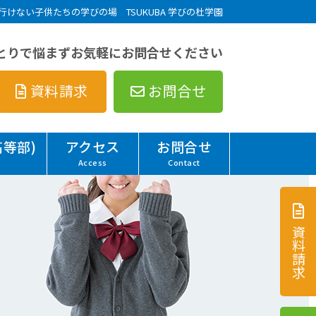
行けない子供たちの学びの場 TSUKUBA 学びの杜学園
とりで悩まずお気軽にお問合せください
資料請求
お問合せ
等部)
アクセス
お問合せ
Access
Contact
資
料
請
求