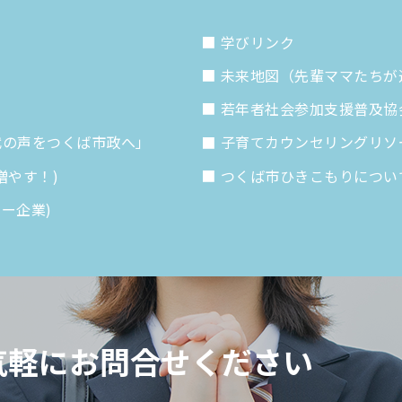
学びリンク
未来地図（先輩ママたちが
若年者社会参加支援普及協会
代の声をつくば市政へ」
子育てカウンセリングリソ
増やす！)
つくば市ひきこもりについ
ャー企業)
気軽にお問合せください