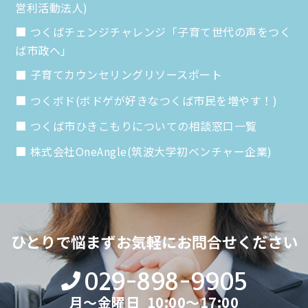
営利活動法人)
つくばチェンジチャレンジ「子育て世代の声をつく
ば市政へ」
子育てカウンセリングリソースポート
つくボド(ボドゲが好きなつくば市民を増やす！)
つくば市ひきこもりについての相談窓口一覧
株式会社OneAngle(筑波大学初ベンチャー企業)
ひとりで悩まず
お気軽にお問合せください
029-898-9905
月～金曜日 10:00～17:00